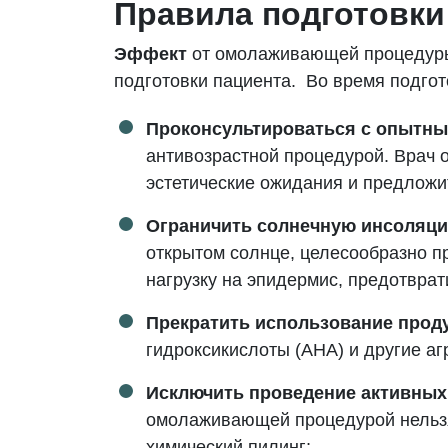
Правила подготовк
Эффект
от омолаживающей процедуры
подготовки пациента. Во время подго
Проконсультироваться с опытн
антивозрастной процедурой. Врач о
эстетические ожидания и предлож
Ограничить солнечную инсоляц
открытом солнце, целесообразно п
нагрузку на эпидермис, предотврат
Прекратить использование прод
гидроксикислоты (AHA) и другие а
Исключить проведение активных
омолаживающей процедурой нельзя 
химический пилинг;