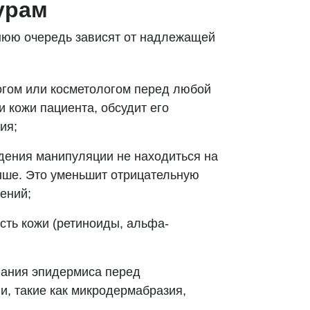
урам
нюю очередь зависят от надлежащей
огом или косметологом перед любой
 кожи пациента, обсудит его
ия;
дения манипуляции не находиться на
ыше. Это уменьшит отрицательную
ний;​
ость кожи (ретиноиды, альфа-
вания эпидермиса перед
, такие как микродермабразия,