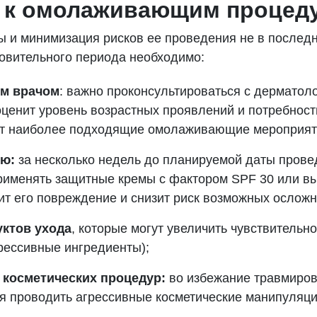
и к омолаживающим процед
 и минимизация рисков ее проведения не в послед
товительного периода необходимо:
ым врачом
: важно проконсультироваться с дерматол
ценит уровень возрастных проявлений и потребности
ит наиболее подходящие омолаживающие мероприят
ию:
за несколько недель до планируемой даты прове
рименять защитные кремы с фактором SPF 30 или в
ит его повреждение и снизит риск возможных осложне
уктов ухода
, которые могут увеличить чувствительн
грессивные ингредиенты);
 косметических процедур:
во избежание травмиро
проводить агрессивные косметические манипуляции