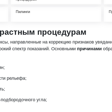
Пилинги
П
зрастным процедурам
ксы, направленные на коррекцию признаков увядани
рокий спектр показаний. Основными
причинами
обра
ин;
сти рельефа;
ть;
-подбородочного угла;