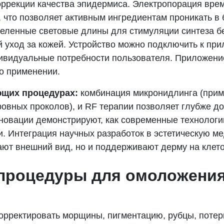
оррекции качества эпидермиса. Электропорация вр
 что позволяет активным ингредиентам проникать в
деленные световые длины для стимуляции синтеза бе
уход за кожей. Устройство можно подключить к при
видуальные потребности пользователя. Приложение
о применении.​
щих процедурах:
комбинация микронидлинга (прим
ровных проколов), и RF терапии позволяет глубже д
нновации демонстрируют, как современные технолог
 Интеграция научных разработок в эстетическую ме
ают внешний вид, но и поддерживают дерму на клет
 процедуры для омоложения
орректировать морщины, пигментацию, рубцы, потер