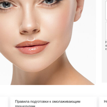
Н
о
с
Правила подготовки к омолаживающим
Н
процедурам