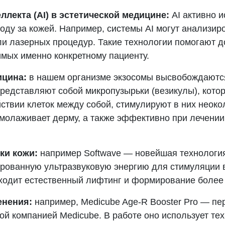
ллекта (AI) в эстетической медицине:
AI активно 
оду за кожей. Например, системы AI могут анализир
и лазерных процедур. Такие технологии помогают 
мых именно конкретному пациенту​​.
ицина:
в нашем организме экзосомы высвобождаются 
редставляют собой микропузырьки (везикулы), кото
ствии клеток между собой, стимулируют в них неокол
молаживает дерму, а также эффективно при лечени
ки кожи:
например Softwave — новейшая технология
ованную ультразвуковую энергию для стимуляции в
сходит естественный лифтинг и формирование более
енения:
например, Medicube Age-R Booster Pro — пе
ой компанией Medicube. В работе оно использует те