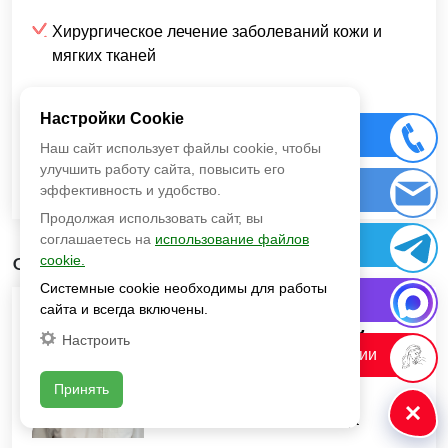
Хирургическое лечение заболеваний кожи и
мягких тканей
Настройки Cookie
Запись на приём
Позвонить
Наш сайт использует файлы cookie, чтобы
улучшить работу сайта, повысить его
Заказ звонка
эффективность и удобство.
Продолжая использовать сайт, вы
соглашаетесь на
использование файлов
Telegram
Физиотерапия
cookie.
Системные cookie необходимы для работы
MAX
сайта и всегда включены.
Сергей Рубанский
Настроить
Сайт косметологии
Физиотерапевт, к.м.н.
Принять
Стаж работы: с 1987 года