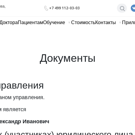
ва, 
+7 499 112-03-03
Доктора
Пациентам
Обучение
Стоимость
Контакты
Прил
Документы
правления
аном управления.
 является
ександр Иванович
 (участниках) юридического лица