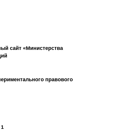
ый сайт «Министерства
ций
спериментального правового
 1