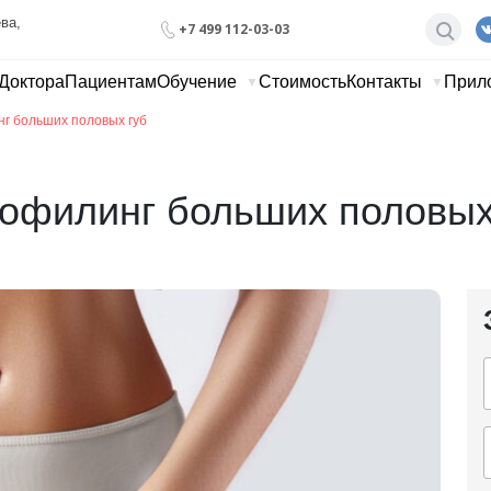
ва, 
+7 499 112-03-03
Доктора
Пациентам
Обучение
Стоимость
Контакты
Прил
г больших половых губ
офилинг больших половых