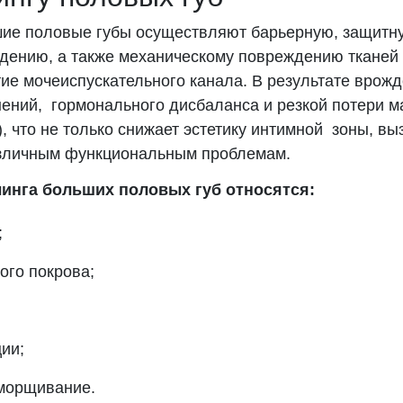
шие половые губы осуществляют барьерную, защитн
ению, а также механическому повреждению тканей 
тие мочеиспускательного канала. В результате врож
нений, гормонального дисбаланса и резкой потери м
, что не только снижает эстетику интимной зоны, в
различным функциональным проблемам.
инга больших половых губ относятся:
;
ого покрова;
ии;
сморщивание.