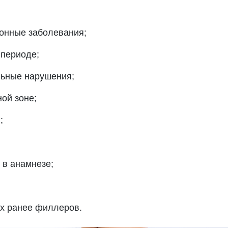
ионные заболевания;
 периоде;
льные нарушения;
ой зоне;
;
 в анамнезе;
ых ранее филлеров.