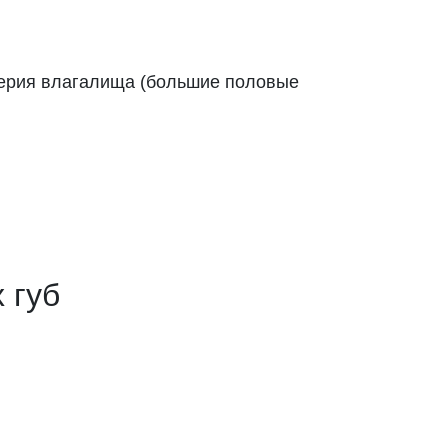
верия влагалища (большие половые
 губ