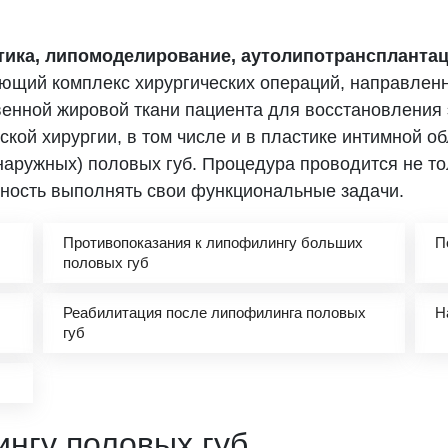
тика, липомоделирование, аутолипотранспланта
ющий комплекс хирургических операций, направлен
енной жировой ткани пациента для восстановления 
ской хирургии, в том числе и в пластике интимной 
ружных) половых губ. Процедура проводится не толь
бность выполнять свои функциональные задачи.
Противопоказания к липофилингу больших
П
половых губ
Реабилитация после липофилинга половых
Н
губ
нгу половых губ