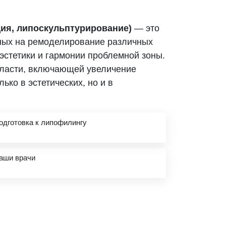
ция, липоскульптурирование)
— это
ных на ремоделирование различных
эстетики и гармонии проблемной зоны.
области, включающей увеличение
ко в эстетических, но и в
одготовка к липофилингу
аши врачи