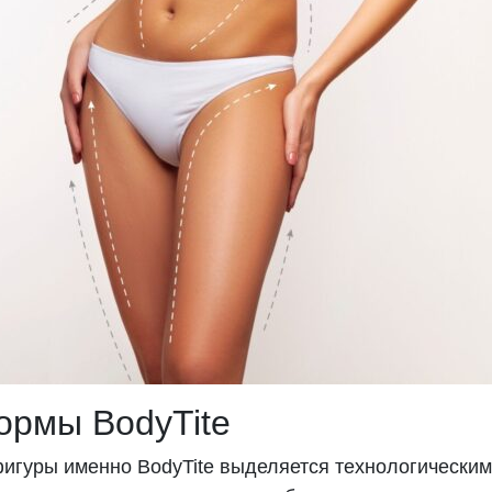
рмы BodyTite
фигуры именно BodyTite выделяется технологически