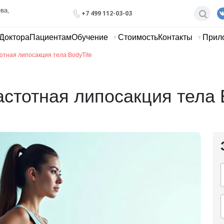
ва, 
+7 499 112-03-03
Доктора
Пациентам
Обучение
Стоимость
Контакты
Прил
отная липосакция тела BodyTite
стотная липосакция тела 