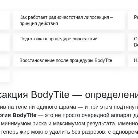
Как работает радиочастотная липосакция –
Р
принцип действия
Подготовка к процедуре липосакции
О
B
Восстановление после процедуры BodyTite
Н
сакция BodyTite — определен
вив на теле ни единого шрама — и при этом подтяну
огия BodyTite
— это не просто очередной аппарат д
с минимумом риска и максимумом результата. Именн
: теперь жир можно удалить без разрезов, с одновр