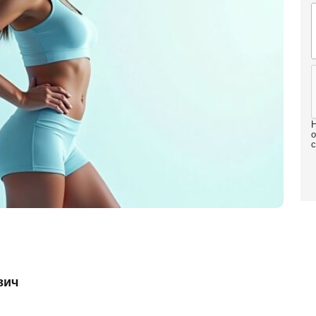
Н
о
с
вич