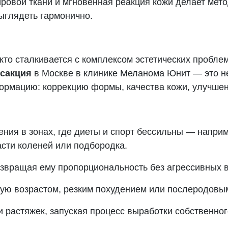
овой ткани и мгновенная реакция кожи делает мето
выглядеть гармонично.
, кто сталкивается с комплексом эстетических пробл
осакция
в Москве в клинике Меланома Юнит — это н
ормацию: коррекцию формы, качества кожи, улучше
ия в зонах, где диеты и спорт бессильны — наприме
асти коленей или подбородка.
озвращая ему пропорциональность без агрессивных 
ную возрастом, резким похудением или послеродовы
 растяжек, запуская процесс выработки собственног