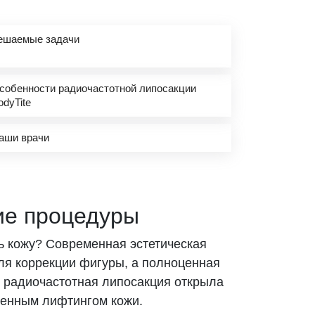
ешаемые задачи
собенности радиочастотной липосакции
odyTite
аши врачи
ие процедуры
ть кожу? Современная эстетическая
ля коррекции фигуры, а полноценная
о радиочастотная липосакция открыла
еменным лифтингом кожи.