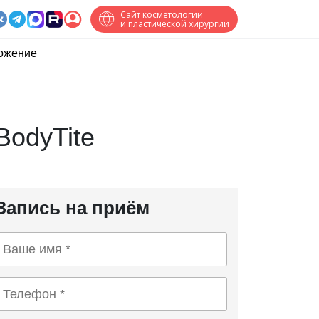
Сайт косметологии
и пластической хирургии
ожение
BodyTite
Запись на приём