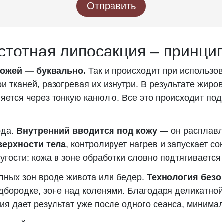
Отправить
стотная липосакция – принци
кожей — буквально.
Так и происходит при использов
 тканей, разогревая их изнутри. В результате жиров
яется через тонкую канюлю. Все это происходит под
ода.
Внутренний вводится под кожу
— он расплавл
верхности тела
, контролирует нагрев и запускает с
гости: кожа в зоне обработки словно подтягивается
пных зон вроде живота или бедер.
Технология безо
дбородке, зоне над коленями. Благодаря деликатно
ия дает результат уже после одного сеанса, минима