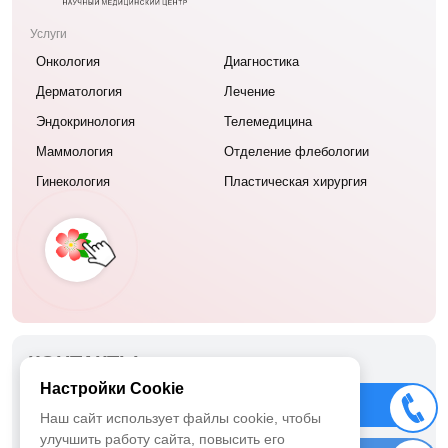
Услуги
Онкология
Диагностика
Дерматология
Лечение
Эндокринология
Телемедицина
Маммология
Отделение флебологии
Гинекология
Пластическая хирургия
КОНТАКТЫ
Настройки Cookie
ООО «Меланома Юнит»
Позвонить
Наш сайт использует файлы cookie, чтобы
г. Москва ул. Татищева, дом 15, корпус 1
улучшить работу сайта, повысить его