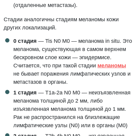
(отдаленные метастазы).
Стадии аналогичны стадиям меланомы кожи
других локализаций.
0 стадия
— Tis N0 M0 — меланома in situ. Это
меланома, существующая в самом верхнем
бескровном слое кожи — эпидермисе.
Считается, что при такой стадии
меланомы
не бывает поражения лимфатических узлов и
метастазов в органы.
1 стадия
— T1a-2a N0 M0 — неизъязвленная
меланома толщиной до 2 мм, либо
изъязвленная меланома толщиной до 1 мм.
Рак не распространился на близлежащие
лимфатические узлы (N0) или в органы (M0)
2 стадия
— T2b-4b N0 M0 — изъязвленная