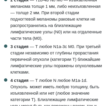
меланома толще 1 мм, либо неизъязвленная
— толще 2 мм. При второй стадии
подногтевой меланомы раковые клетки не
распространились на близлежащие
лимфатические узлы (N0) или на отдаленные
части тела (M0).
3 стадия
— T любое N1a-3c M0. При третьей
стадии независимо от глубины прорастания
первичной опухоли (категории Т) ближайшие
лимфатические узлы поражены опухолевыми
клетками.
4 стадия
— T любое N любое M1a-1d.
Опухоль может иметь любую толщину, быть
изъязвленной или нет (любое значение
категории T). Близлежащие лимфатические
узлы могут быть как поражены раком, так и