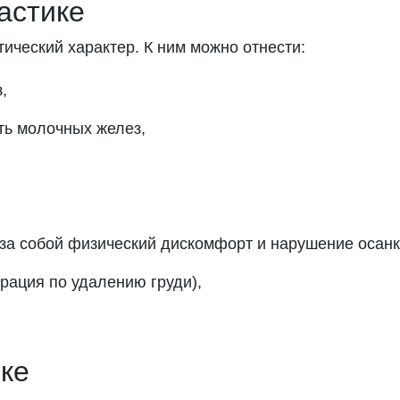
астике
ический характер. К ним можно отнести:
,
ть молочных желез,
за собой физический дискомфорт и нарушение осанк
ация по удалению груди),
ке