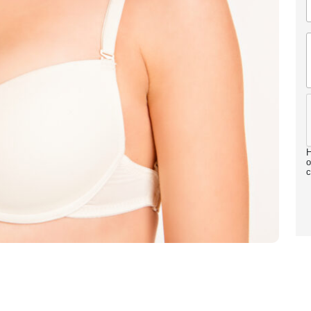
Н
о
с