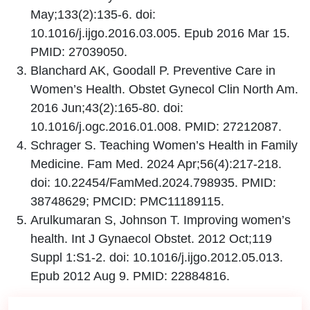
May;133(2):135-6. doi:
10.1016/j.ijgo.2016.03.005. Epub 2016 Mar 15.
PMID: 27039050.
Blanchard AK, Goodall P. Preventive Care in
Women’s Health. Obstet Gynecol Clin North Am.
2016 Jun;43(2):165-80. doi:
10.1016/j.ogc.2016.01.008. PMID: 27212087.
Schrager S. Teaching Women’s Health in Family
Medicine. Fam Med. 2024 Apr;56(4):217-218.
doi: 10.22454/FamMed.2024.798935. PMID:
38748629; PMCID: PMC11189115.
Arulkumaran S, Johnson T. Improving women’s
health. Int J Gynaecol Obstet. 2012 Oct;119
Suppl 1:S1-2. doi: 10.1016/j.ijgo.2012.05.013.
Epub 2012 Aug 9. PMID: 22884816.