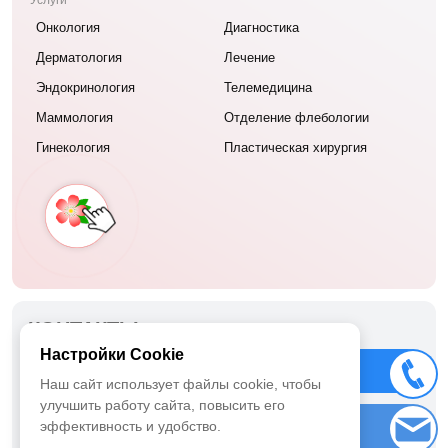
Услуги
Онкология
Диагностика
Дерматология
Лечение
Эндокринология
Телемедицина
Маммология
Отделение флебологии
Гинекология
Пластическая хирургия
КОНТАКТЫ
Настройки Cookie
ООО «Меланома Юнит»
Позвонить
Наш сайт использует файлы cookie, чтобы
г. Москва ул. Татищева, дом 15, корпус 1
улучшить работу сайта, повысить его
Заказ звонка
эффективность и удобство.
+7 499 112-03-03