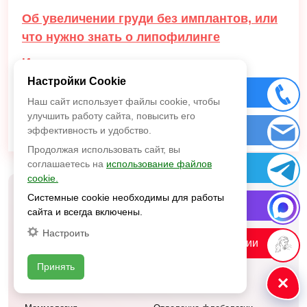
Об увеличении груди без имплантов, или
что нужно знать о липофилинге
Интимная пластика – прихоть или
необходимость?
Настройки Cookie
Позвонить
Наш сайт использует файлы cookie, чтобы
Самые распространенные мифы и
улучшить работу сайта, повысить его
заблуждения о маммопластике
Заказ звонка
эффективность и удобство.
Продолжая использовать сайт, вы
соглашаетесь на
использование файлов
Telegram
cookie.
Системные cookie необходимы для работы
MAX
сайта и всегда включены.
Услуги
Настроить
Сайт косметологии
Онкология
Диагностика
Принять
Дерматология
Лечение
Эндокринология
Телемедицина