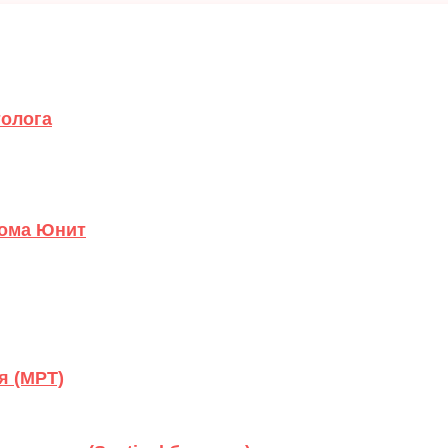
олога
нома Юнит
я (МРТ)