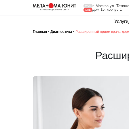
г. Москва ул. Татище
МСК
дом 15, корпус 1
СПБ
Услуги
-
-
Главная
Диагностика
Расширенный прием врача-дер
Расшир