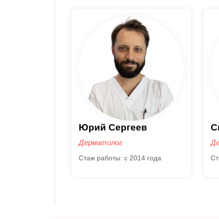
геев
Светлана Денисевич
Д
Дерматолог
Д
 2014 года
Стаж работы: с 2016 года
Ст