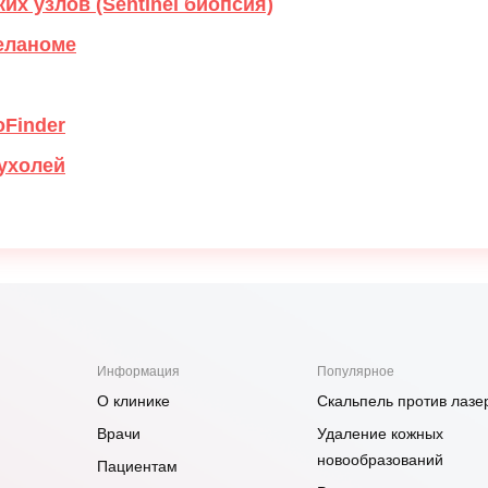
х узлов (Sentinel биопсия)
еланоме
oFinder
ухолей
Информация
Популярное
О клинике
Скальпель против лазе
Врачи
Удаление кожных
новообразований
Пациентам