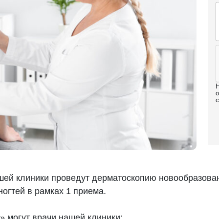
Н
о
с
шей клиники проведут дерматоскопию новообразован
ногтей в рамках 1 приема.
 могут врачи нашей клиники: