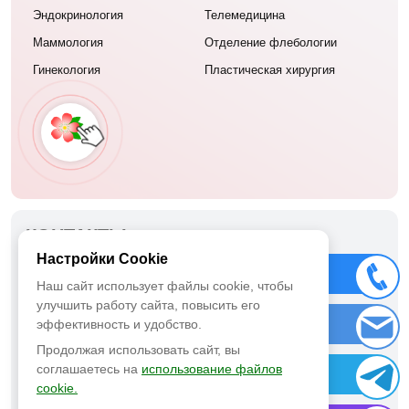
Эндокринология
Телемедицина
Маммология
Отделение флебологии
Гинекология
Пластическая хирургия
КОНТАКТЫ
Настройки Cookie
ООО «Меланома Юнит»
Позвонить
Наш сайт использует файлы cookie, чтобы
г. Москва ул. Татищева, дом 15, корпус 1
улучшить работу сайта, повысить его
Заказ звонка
эффективность и удобство.
+7 499 112-03-03
Продолжая использовать сайт, вы
соглашаетесь на
использование файлов
Telegram
cookie.
Положение об обработке персональных данных