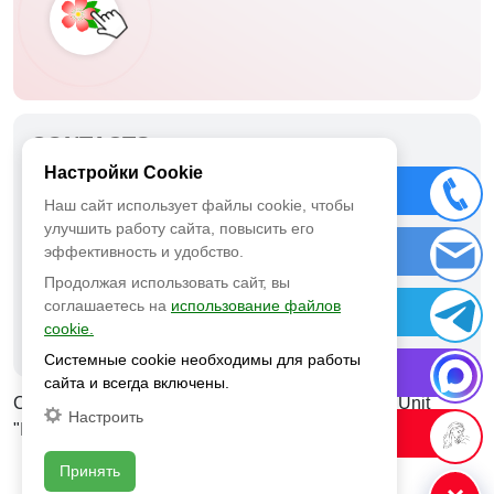
CONTACTS
Настройки Cookie
ООО «Меланома Юнит»
Call Us
Наш сайт использует файлы cookie, чтобы
15/1 Tatishcheva, Moscow
улучшить работу сайта, повысить его
Call Enquiry
эффективность и удобство.
+7 (495) 172-21-14
Продолжая использовать сайт, вы
соглашаетесь на
использование файлов
Telegram
cookie.
Положение об обработке персональных данных
Системные cookie необходимы для работы
MAX
сайта и всегда включены.
Copyrights ©2026: Copyrights ©2022 Melanoma Unit
Настроить
"Israeli Medical Research Center"
Cosmetology site
Принять